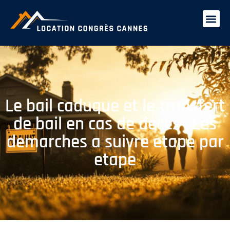
Le bail caduque et le transfert
de bail en cas de deces : Les
demarches a suivre etape par
etape