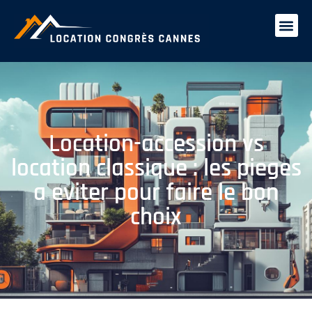
Location-accession vs
location classique : les pieges
a eviter pour faire le bon
choix